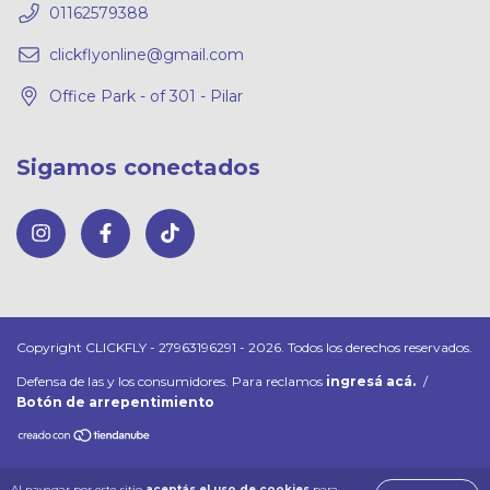
01162579388
clickflyonline@gmail.com
Office Park - of 301 - Pilar
Sigamos conectados
Copyright CLICKFLY - 27963196291 - 2026. Todos los derechos reservados.
Defensa de las y los consumidores. Para reclamos
ingresá acá.
/
Botón de arrepentimiento
Al navegar por este sitio
aceptás el uso de cookies
para