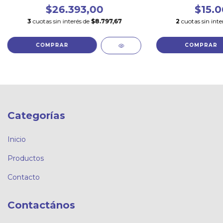
$26.393,00
$15.0
3
cuotas sin interés de
$8.797,67
2
cuotas sin inte
Categorías
Inicio
Productos
Contacto
Contactános