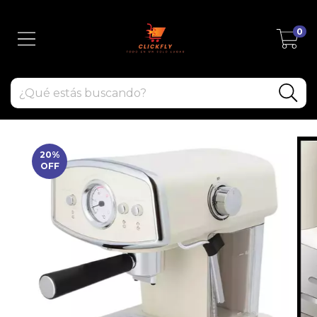
0
20
%
OFF