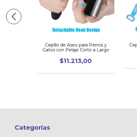
iradora
Cepillo de Aseo para Perros y
Cep
en 1
Gatos con Pelaje Corto a Largo
.399,00
$11.213,00
$24.799,67
Categorías