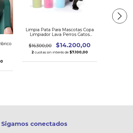
Lava Copa
Limpia Pata Para Mascotas Copa
Limpiador Lava Perros Gatos
$
Mediano
3
cuotas s
brico
$14.200,00
$16.300,00
2
cuotas sin interés de
$7.100,00
50
Sigamos conectados