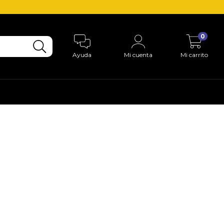
0
Ayuda
Mi cuenta
Mi carrito