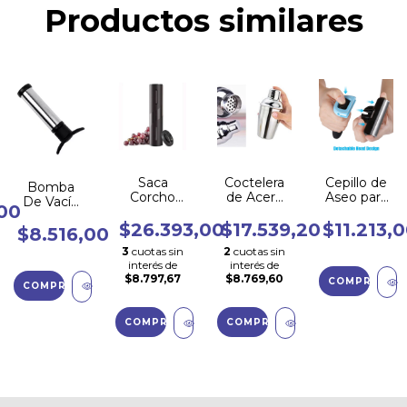
Productos similares
Saca
Coctelera
Cepillo de
Bomba
Corcho
de Acero
Aseo para
De Vacío
00
Automatico
Inoxidable
Perros y
Vacu Vin
Electrico
con Filtro
Gatos con
$26.393,00
$17.539,20
$11.213,
Para
$8.516,00
Abridor
Profesional
Pelaje
Botellas
3
cuotas sin
2
cuotas sin
Vinos
750ml
Corto a
Vino
interés de
interés de
Sacacorcho
Largo
Tapón
$8.797,67
$8.769,60
Vacuvin