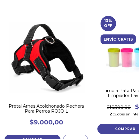
13
%
OFF
ENVÍO GRATIS
Limpia Pata Par
Limpiador Lav
Med
$
Pretal Arnes Acolchonado Pechera
$16.300,00
Para Perros ROJO L
2
cuotas sin inte
$9.000,00