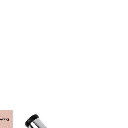
13
%
OFF