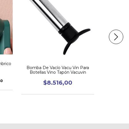
ENVÍO GRA
Limpia Pat
Limpiado
brico
$16.300,
Bomba De Vacío Vacu Vin Para
Botellas Vino Tapón Vacuvin
2
cuotas s
50
$8.516,00