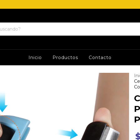
Inicio
Productos
Contacto
Ini
Ce
Co
C
P
P
$