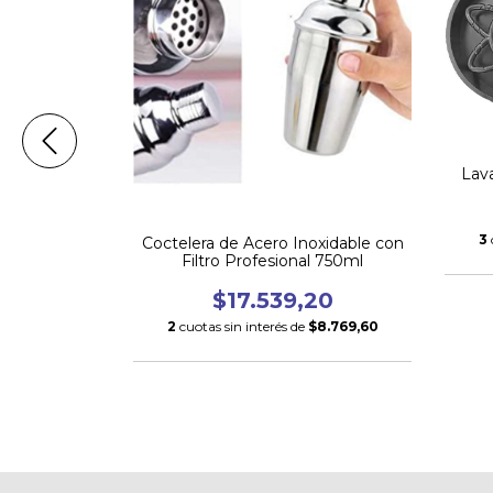
Lav
3
iradora
Coctelera de Acero Inoxidable con
en 1
Filtro Profesional 750ml
.399,00
$17.539,20
$24.799,67
2
cuotas sin interés de
$8.769,60