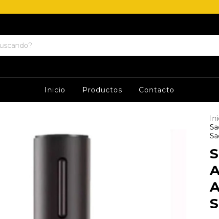
Inicio
Productos
Contacto
Ini
Sa
Sa
S
A
A
S