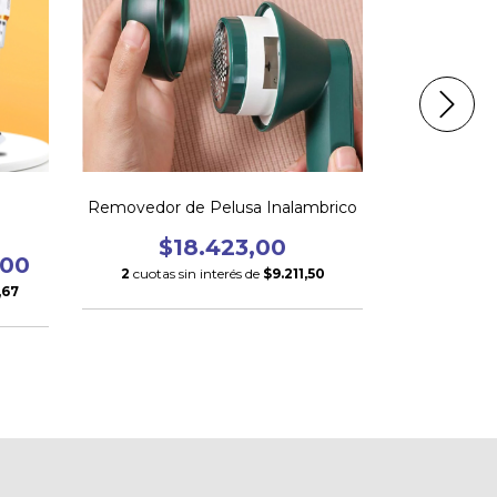
a
Removedor de Pelusa Inalambrico
Cepillo de
$18.423,00
$
,00
2
cuotas sin interés de
$9.211,50
,67