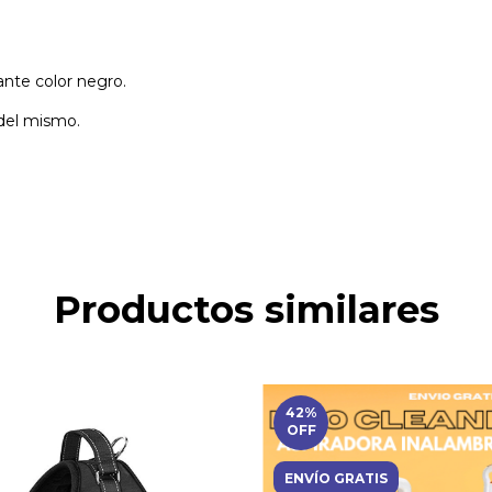
ante color negro.
 del mismo.
Productos similares
42
%
OFF
ENVÍO GRATIS