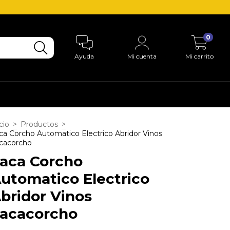
0
Ayuda
Mi cuenta
Mi carrito
cio
>
Productos
>
ca Corcho Automatico Electrico Abridor Vinos
cacorcho
aca Corcho
utomatico Electrico
bridor Vinos
acacorcho