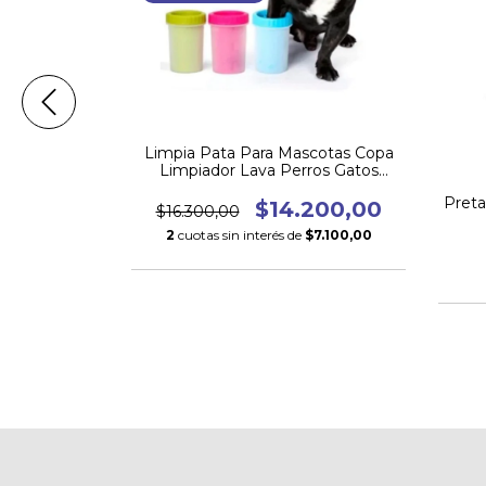
Limpia Pata Para Mascotas Copa
Limpiador Lava Perros Gatos
Mediano
a Perros y
Preta
$14.200,00
$16.300,00
rto a Largo
2
cuotas sin interés de
$7.100,00
00